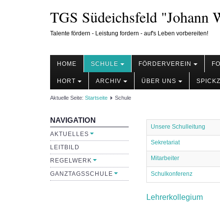
TGS Südeichsfeld "Johann W
Talente fördern - Leistung fordern - auf's Leben vorbereiten!
HOME
SCHULE
FÖRDERVEREIN
F
HORT
ARCHIV
ÜBER UNS
SPICK
Aktuelle Seite:
Startseite
Schule
NAVIGATION
Unsere Schulleitung
AKTUELLES
Sekretariat
LEITBILD
Mitarbeiter
REGELWERK
GANZTAGSSCHULE
Schulkonferenz
Lehrerkollegium