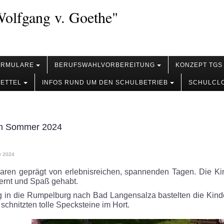
olfgang v. Goethe"
ORMULARE
BERUFSWAHLVORBEREITUNG
KONZEPT TGS
ZETTEL
INFOS RUND UM DEN SCHULBETRIEB
SCHULCL
im Sommer 2024
er 2024
ren geprägt von erlebnisreichen, spannenden Tagen. Die Ki
lernt und Spaß gehabt.
 in die Rumpelburg nach Bad Langensalza bastelten die Kinde
schnitzten tolle Specksteine im Hort.