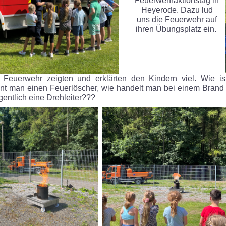
Feuerwehraktionstag in
Heyerode. Dazu lud
uns die Feuerwehr auf
ihren Übungsplatz ein.
r Feuerwehr zeigten und erklärten den Kindern viel. Wie i
ent man einen Feuerlöscher, wie handelt man bei einem Brand 
gentlich eine Drehleiter???