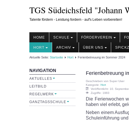
TGS Südeichsfeld "Johann W
Talente fördern - Leistung fordern - auf's Leben vorbereiten!
HOME
SCHULE
FÖRDERVEREIN
F
HORT
ARCHIV
ÜBER UNS
SPICK
Aktuelle Seite:
Startseite
Hort
Ferienbetreuung im Sommer 2024
NAVIGATION
Ferienbetreuung 
AKTUELLES
Geschrieben von
Super User
Kategorie:
Hort
LEITBILD
Veröffentlicht: 10. Septemb
Zugriffe: 1983
REGELWERK
Die Ferienwochen wa
GANZTAGSSCHULE
haben viel erlebt, ge
Neben einem Ausflug
Schuleinführung und 