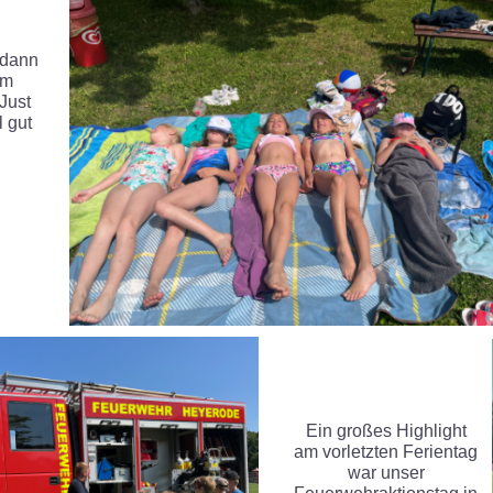
 dann
em
Just
l gut
Ein großes Highlight
am vorletzten Ferientag
war unser