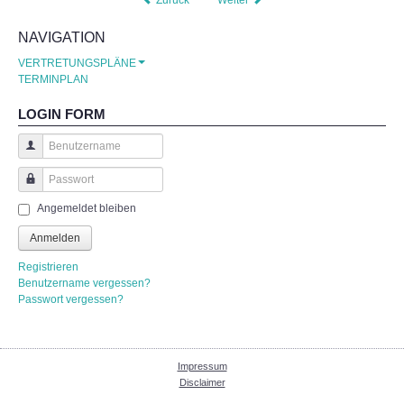
NAVIGATION
Spiel und Spaß für Kids
VERTRETUNGSPLÄNE
TERMINPLAN
Spaß für die Großen
LOGIN FORM
Losglück
Benutzername
Für das leibliche Wohl
Passwort
Angemeldet bleiben
Schulfest 2024
Anmelden
Spiele, Spaß und Spannung
Registrieren
Benutzername vergessen?
Passwort vergessen?
Die fleißigen Helfer
Unterhaltung
Impressum
Disclaimer
Gemütliches Beisammensein