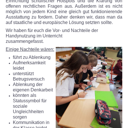
Einrichtung schulischer Hotspots und die Klärung von
offenen rechtlichen Fragen aus. Außerdem ist es nicht
Unsere Partner
möglich von jedem Kind eine gleich gut funktionierende
Ausstattung zu fordern. Daher denken wir, dass man da
auf staatliche und europäische Lösung setzten sollte.
KONZEPT TGS
Wir haben für euch die Vor- und Nachteile der
Handynutzung im Unterricht
KONTAKTE
zusammengefas
Einige Nachteile wären:
GALERIE
führt zu Ablenkung
Aufmerksamkeit
leidet
Unsere Schule
unterstützt
Betrugsversuch
Benefizabend -Ein toller Erfolg
Ablenkung der
eigenen Denkarbeit
könnten als
Mühlhäuser Altstadtlauf
Statussymbol für
soziale
Theater
Ungleichheiten
sorgen
Kommunikation in
Ein Schülerleben ist nicht leicht
der Klasse leidet