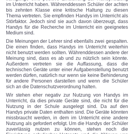
im Unterricht haben. Währenddessen Schüler der achten
bis zehnten Klasse eine kritische Haltung zu diesen
Krankmeldung
Thema vertreten. Sie empfinden Handys im Unterricht als
Störfaktor. Jedoch sind sie auch davon überzeugt, dass
Freistellungsantrag
Handys für die Recherche im Unterricht ein geeignetes
Medium sind.
Anmeldung zum Schulbesuch
Die Meinungen der Lehrer sind ebenfalls zwei gespalten.
Die einen finden, dass Handys im Unterricht weiterhin
nicht benutzt werden sollten. Währenddessen andere der
Anmeldung bei Schulwechsel
Meinung sind, dass es ab und zu nützlich sein könnte.
Außerdem vertreten sie die Auffassung, dass die
technischen Geräte unter einer Aufgabenstellung benutzt
Anmeldung für die 1. Klasse
werden dürfen, natürlich nur wenn sie keine Behinderung
für andere Personen darstellen und wenn die Schüler
Merkblatt zur Erhebung personenbezogener Date
sich an die Datenschutzverordnung halten.
Wir stehen eher negativ zur Nutzung von Handys im
BERUFSWAHLVORBEREITUNG
Unterricht, da dies private Geräte sind, die nicht für die
Nutzung in der Schule ausgelegt sind. Da auf den
Handys private Daten enthalten sind. Die Geräte könnten
Konzeption
missbraucht werden, in dem im Unterricht eine andere
Nutzung als gefordert erfolgt. Um die Handys der Schüler
zuverlässig nutzen zu können, stehen noch die
Termine