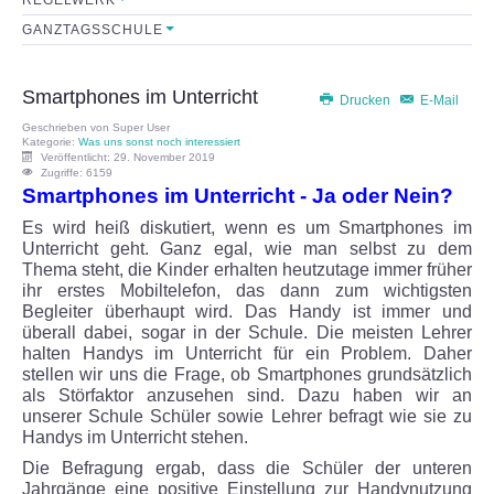
GANZTAGSSCHULE
Sekretariat
Lehrerkollegium
Smartphones im Unterricht
Drucken
E-Mail
Geschrieben von
Super User
Mitarbeiter
Kategorie:
Was uns sonst noch interessiert
Veröffentlicht: 29. November 2019
Zugriffe: 6159
Smartphones im Unterricht - Ja oder Nein?
Schulkonferenz
Es wird heiß diskutiert, wenn es um Smartphones im
Unterricht geht. Ganz egal, wie man selbst zu dem
FÖRDERVEREIN
Thema steht, die Kinder erhalten heutzutage immer früher
ihr erstes Mobiltelefon, das dann zum wichtigsten
Initiative
Begleiter überhaupt wird. Das Handy ist immer und
überall dabei, sogar in der Schule. Die meisten Lehrer
halten Handys im Unterricht für ein Problem. Daher
Satzung
stellen wir uns die Frage, ob Smartphones grundsätzlich
als Störfaktor anzusehen sind. Dazu haben wir an
unserer Schule Schüler sowie Lehrer befragt wie sie zu
Leistungen
Handys im Unterricht stehen.
Die Befragung ergab, dass die Schüler der unteren
FORMULARE
Jahrgänge eine positive Einstellung zur Handynutzung