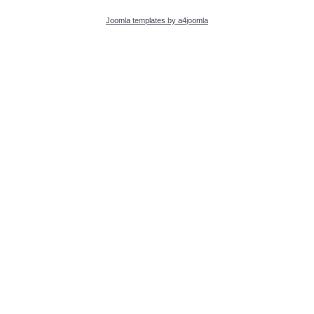
Joomla templates by a4joomla
PROJEKTE
Schülerarbeiten
Schneewerkstatt
Lebe gesünder
Rezeptbuch Thermomix
Projekttage
Benefizabend
Ein Schülerleben ist nicht leicht