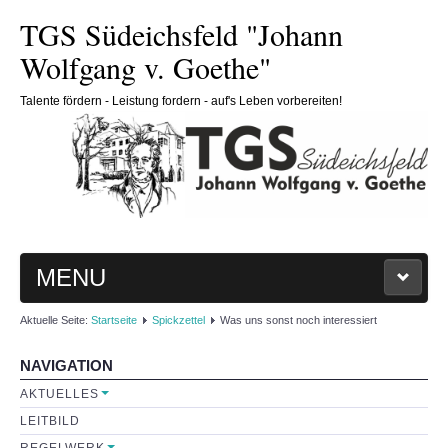
TGS Südeichsfeld "Johann
Wolfgang v. Goethe"
Talente fördern - Leistung fordern - auf's Leben vorbereiten!
MENU
Aktuelle Seite:
Startseite
Spickzettel
Was uns sonst noch interessiert
HOME
NAVIGATION
SCHULE
AKTUELLES
LEITBILD
Schulleitung
REGELWERK