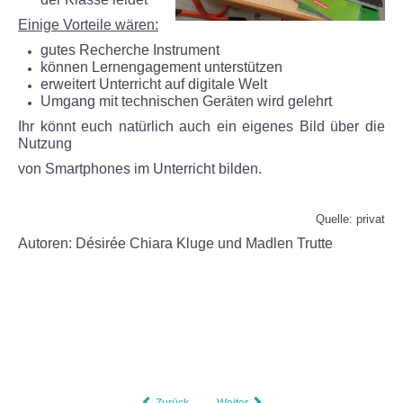
Einige Vorteile wären:
Puppenspiel
gutes Recherche Instrument
können Lernengagement unterstützen
Schneewerkstatt
erweitert Unterricht auf digitale Welt
Umgang mit technischen Geräten wird gelehrt
Ihr könnt euch natürlich auch ein eigenes Bild über die
Zu Besuch in der Imkerei Alte Schule
Nutzung
von Smartphones im
Unterricht bilden.
Fun-Tage an der TGS
Im Kletterpark
Quelle: privat
Autoren: Désirée Chiara Kluge und Madlen Trutte
Im Freibad
Beim Spielesportfest
Schulfest 2022
Herzenssache
Zurück
Weiter