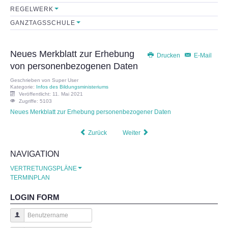
REGELWERK
Sekretariat
GANZTAGSSCHULE
Lehrerkollegium
Neues Merkblatt zur Erhebung
Drucken
E-Mail
von personenbezogenen Daten
Mitarbeiter
Geschrieben von
Super User
Kategorie:
Infos des Bildungsministeriums
Schulkonferenz
Veröffentlicht: 11. Mai 2021
Zugriffe: 5103
Neues Merkblatt zur Erhebung personenbezogener Daten
FÖRDERVEREIN
Zurück
Weiter
Initiative
NAVIGATION
Satzung
VERTRETUNGSPLÄNE
TERMINPLAN
Leistungen
LOGIN FORM
FORMULARE
Benutzername