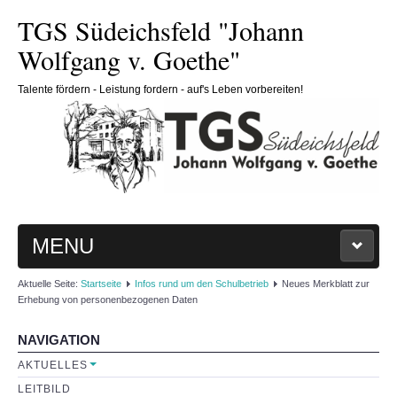
TGS Südeichsfeld "Johann
Wolfgang v. Goethe"
Talente fördern - Leistung fordern - auf's Leben vorbereiten!
MENU
Aktuelle Seite:
Startseite
Infos rund um den Schulbetrieb
Neues Merkblatt zur
HOME
Erhebung von personenbezogenen Daten
SCHULE
NAVIGATION
AKTUELLES
Schulleitung
LEITBILD