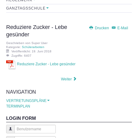
GANZTAGSSCHULE
Sekretariat
Lehrerkollegium
Reduziere Zucker - Lebe
Drucken
E-Mail
gesünder
Mitarbeiter
Geschrieben von
Super User
Kategorie:
Schülerarbeiten
Veröffentlicht: 19. Juni 2018
Schulkonferenz
Zugriffe: 6407
Reduziere Zucker - Lebe gesünder
FÖRDERVEREIN
Weiter
Initiative
NAVIGATION
VERTRETUNGSPLÄNE
Satzung
TERMINPLAN
Leistungen
LOGIN FORM
FORMULARE
Benutzername