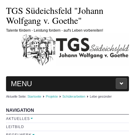
TGS Südeichsfeld "Johann
Wolfgang v. Goethe"
Talente fördern - Leistung fordern - auf's Leben vorbereiten!
MENU
Aktuelle Seite:
Startseite
Projekte
Schülerarbeiten
Lebe gesünder
HOME
NAVIGATION
SCHULE
AKTUELLES
LEITBILD
Schulleitung
REGELWERK