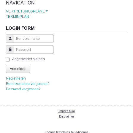
NAVIGATION
Unsere Partner
VERTRETUNGSPLÄNE
TERMINPLAN
KONZEPT TGS
LOGIN FORM
KONTAKTE
Benutzername
Passwort
GALERIE
Angemeldet bleiben
Anmelden
Unsere Schule
Registrieren
Benutzername vergessen?
Benefizabend -Ein toller Erfolg
Passwort vergessen?
Mühlhäuser Altstadtlauf
Impressum
Theater
Disclaimer
Ein Schülerleben ist nicht leicht
Joomla templates by a4joomla