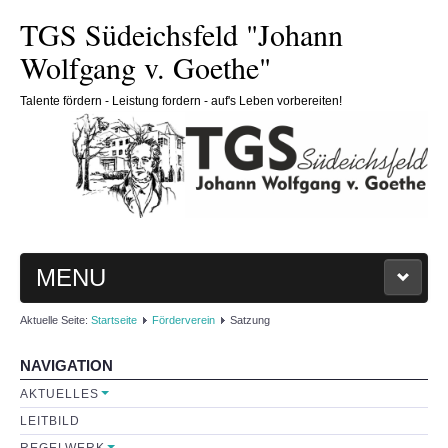
TGS Südeichsfeld "Johann
Wolfgang v. Goethe"
Talente fördern - Leistung fordern - auf's Leben vorbereiten!
MENU
Aktuelle Seite:
Startseite
Förderverein
Satzung
HOME
NAVIGATION
SCHULE
AKTUELLES
LEITBILD
Schulleitung
REGELWERK