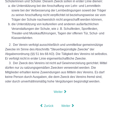
Schülerinnen und Schüler. Diesem Zweck sollen in erster Linie dienen:
die Unterstützung bei der Anschaffung von Lehr- und Lernmitteln
Krankmeldung
sowie bei der Verbesserung der Lernbedingungen soweit der Träger
zu seiner Anschaffung nicht verpflichtet ist beziehungsweise sie vom
Träger der Schule nachweislich nicht angeschafft werden können,
Freistellungsantrag
die Unterstützung von kulturellen und anderen außerfachlichen
Veranstaltungen der Schule, wie z. B. Schulfesten, Sportfesten,
Theater-und Musikaufführungen, Tagen der offenen Tür, Schul- und
Anmeldung zum Schulbesuch
Klassenfahrten.
2. Der Verein verfolgt ausschließlich und unmittelbar gemeinnützige
Anmeldung bei Schulwechsel
Zwecke im Sinne des Abschnitts "Steuerbegünstigte Zwecke" der
Abgabenordnung (§§ 51 bis 68 AO). Die Tätigkeit des Vereins ist selbstlos.
Er verfolgt nicht in erster Linie eigenwirtschaftliche Zwecke.
Anmeldung für die 1. Klasse
3. Der Zweck des Vereins ist nicht auf Gewinnerzielung gerichtet. Mittel
dürfen nur zu satzungsgemäßen Zwecken verwendet werden. Die
Merkblatt zur Erhebung personenbezogener Date
Mitglieder erhalten keine Zuwendungen aus Mit­teln des Vereins. Es darf
keine Person durch Ausgaben, die dem Zweck des Vereins fremd sind,
oder durch unverhältnismäßig hohe Vergütungen begünstigt werden.
BERUFSWAHLVORBEREITUNG
Weiter
Konzeption
Zurück
Weiter
Termine