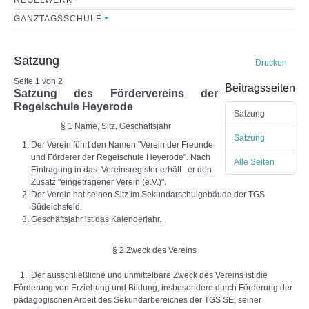
GANZTAGSSCHULE
Sekretariat
Lehrerkollegium
Satzung
Drucken
Seite 1 von 2
Beitragsseiten
Mitarbeiter
Satzung des Fördervereins der
Regelschule Heyerode
Satzung
Schulkonferenz
§ 1 Name, Sitz, Geschäftsjahr
Satzung
Der Verein führt den Namen "Verein der Freunde
und Förderer der Regelschule Heyerode". Nach
FÖRDERVEREIN
Alle Seiten
Eintragung in das Vereinsregister erhält er den
Zusatz "eingetragener Verein (e.V.)".
Initiative
Der Verein hat seinen Sitz im Sekundarschulgebäude der TGS
Südeichsfeld.
Geschäftsjahr ist das Kalenderjahr.
Satzung
§ 2 Zweck des Vereins
Leistungen
1. Der ausschließliche und unmittelbare Zweck des Vereins ist die
Förderung von Erziehung und Bildung, insbesondere durch Förderung der
FORMULARE
pädagogischen Arbeit des Sekundarbereiches der TGS SE, seiner